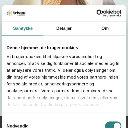
l
e
s
Samtykke
Detaljer
Om
Denne hjemmeside bruger cookies
Vi bruger cookies til at tilpasse vores indhold og
annoncer, til at vise dig funktioner til sociale medier og til
at analysere vores trafik. Vi deler også oplysninger om
din brug af vores hjemmeside med vores partnere inden
for sociale medier, annonceringspartnere og
analysepartnere. Vores partnere kan kombinere disse
data med andre oplysninger, du har givet dem, eller som
de har indsamlet fra din brug af deres tjenester.
Samtykkevalg
Nødvendig
Du
Hjem
Formular
DK Bestil en demo inside sales