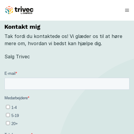
Spring
til
indhold
D
Kontakt mig
K
Tak fordi du kontaktede os!
Vi glæder os til at høre
mere om, hvordan vi bedst kan hjælpe dig.
B
Salg Trivec
e
s
t
i
l
e
n