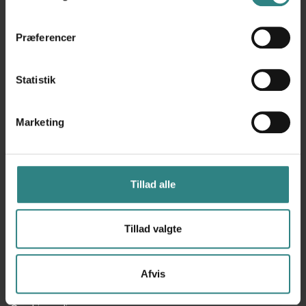
er
her
Præferencer
Statistik
Trivec Systems
Marketing
Flæsketorvet 68
1711 København V
78 70 62 70
Tillad alle
Trivec
Tillad valgte
Help Center
Kontakt
Afvis
Om os