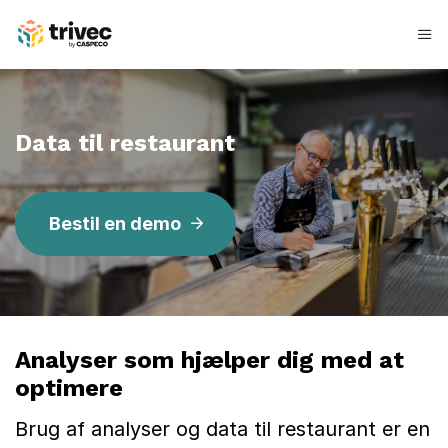
Spring
til
indhold
D
a
Data til restaurant
t
a
Bestil en demo
r
e
s
t
Analyser som hjælper dig med at
a
optimere
u
Brug af analyser og data til restaurant er en