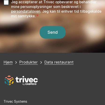
Jeg accepterer at Trivec opbevarer og behandler
mine personoplysninger som beskrevet i
persondataloven
. Jeg kan til enhver tid tilbagekalde
mit samtykke.
Du
Hjem
Produkter
Data restaurant
er
her
Trivec Systems