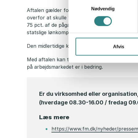
Samtykkevalg
Nødvendig
Aftalen gælder for lønmodtagere på alle de pr
overfor at skulle varsle afskedigelser for min
75 pct. af de pågældende medarbejderes løn, d
statslige lønkompensation 90 pct., dog maksima
Den midlertidige kompensationsordning vil gælde
Afvis
Med aftalen kan tusindvis af lønmodtagere, der 
på arbejdsmarkedet er i bedring.
Er du virksomhed eller organisation
(hverdage 08.30-16.00 / fredag 09
L
æs
mere
https://www.fm.dk/nyheder/presseme