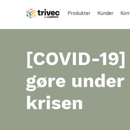
Spring
til
Produkter
Kunder
Kon
indhold
[COVID-19]
gøre under
krisen