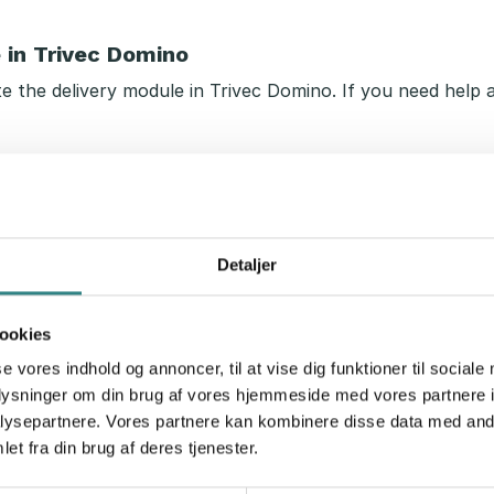
 in Trivec Domino
e the delivery module in Trivec Domino. If you need help 
Open step-by-step guide
Detaljer
ookies
se vores indhold og annoncer, til at vise dig funktioner til sociale
oplysninger om din brug af vores hjemmeside med vores partnere i
jælpe lønmodtagere
ysepartnere. Vores partnere kan kombinere disse data med andr
et fra din brug af deres tjenester.
 giver en hjælpende hånd til de medarbejdere, der er i fa