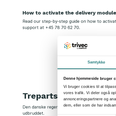
1
9
How to activate the delivery m
odule
Read our step-by-step guide on how to activat
support
at +45 78 70 62 70.
Samtykke
Denne hjemmeside bruger c
Vi bruger cookies til at tilpas
vores trafik. Vi deler også 
Trepartsaftale skal h
annonceringspartnere og anal
dem, eller som de har indsaml
Den danske regering og arbejdsmarkedets parter
udbruddet.