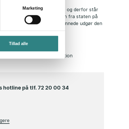
Marketing
k ramt som følge af COVID-19 og derfor står
irksomheden en lønkompensation fra staten på
 varsle fyringerne. For timelønnede udgør den
Tillad alle
ndtil den ekstraordinære situation
hotline på tlf. 72 20 00 34
agere