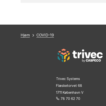
Du
Hjem
COVID-19
er
her
Trivec Systems
Flæsketorvet 68
1711 København V
78 70 62 70