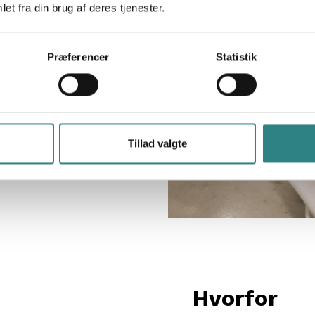
emfrit sammen med
et fra din brug af deres tjenester.
ankommer, sendes
 forudbetalinger
Præferencer
Statistik
k i
live, hvor mange
 antal
Tillad valgte
.
Hvorfor