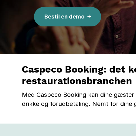
r
Bestil en demo
v
a
t
i
Caspeco Booking: det k
restaurationsbranchen
o
n
Med Caspeco Booking kan dine gæster res
drikke og forudbetaling. Nemt for dine g