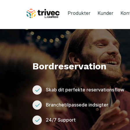
Spring
til
Produkter
Kunder
Kon
indhold
B
o
r
Bordreservation
d
r
Skab dit perfekte reservationsflow
e
Branchetilpassede indsigter
s
24/7 Support
e