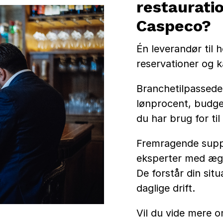
restaurati
Caspeco?
Én leverandør til h
reservationer og ka
Branchetilpassede
lønprocent, budget
du har brug for til
Fremragende supp
eksperter med ægt
De forstår din situ
daglige drift.
Vil du vide mere 