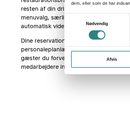
restaurationsbranchen fungerer probl
dem, eller som de har indsaml
resten af din drift. Så snart en gæst 
menuvalg, særlige ønsker og eventuelle
Samtykkevalg
Nødvendig
automatisk videre til din kasse.
Dine reservationer vises også automatis
personaleplanlægningen. Så kan du se 
gæster du forventer, og sætte det rette
Afvis
medarbejdere ind på det rette tidspunkt