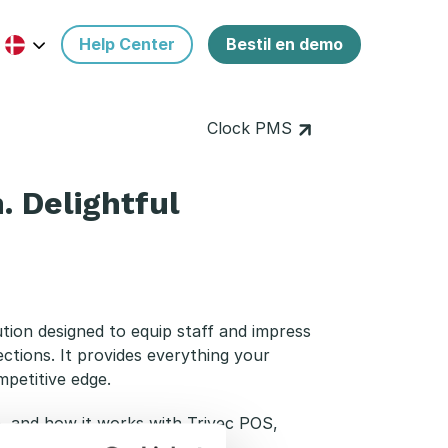
Help Center
Bestil en demo
Clock PMS
. Delightful
ion designed to equip staff and impress
ections. It provides everything your
mpetitive edge.
n, and how it works with Trivec POS,