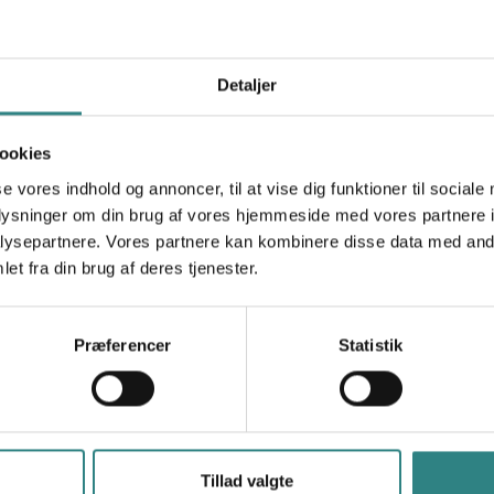
Detaljer
ookies
se vores indhold og annoncer, til at vise dig funktioner til sociale
oplysninger om din brug af vores hjemmeside med vores partnere i
ysepartnere. Vores partnere kan kombinere disse data med andr
et fra din brug af deres tjenester.
Præferencer
Statistik
Trivec
Produkter
Help Center
Kassesystem
restaurant
Kontakt
Tillad valgte
Handheld POS