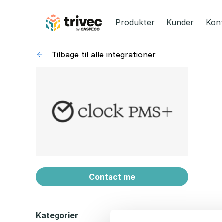
Spring
til
Produkter
Kunder
Kon
indhold
Tilbage til alle integrationer
Contact me
Kategorier