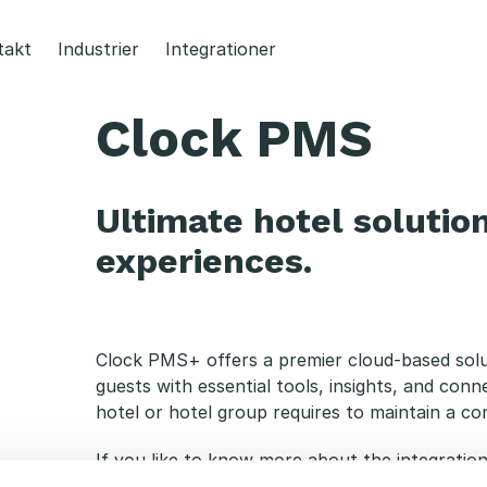
takt
Industrier
Integrationer
Clock PMS
Ultimate hotel solution
experiences.
Clock PMS+ offers a premier cloud-based solut
guests with essential tools, insights, and conn
hotel or hotel group requires to maintain a co
If you like to know more about the integratio
contact us today and we will tell you more.