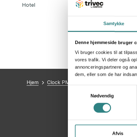
Hotel
Samtykke
Denne hjemmeside bruger c
Vi bruger cookies til at tilpas
vores trafik. Vi deler også 
annonceringspartnere og anal
dem, eller som de har indsaml
Du
Hjem
Clock PMS
Samtykkevalg
er
Nødvendig
her
Afvis