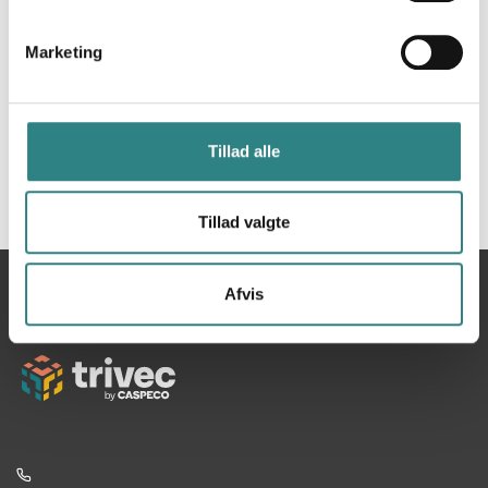
Marketing
Tillad alle
Tillad valgte
Du
Hjem
Leat
Afvis
er
her