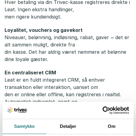
Hver betaling via din Trivec-kasse registreres direkte i
Leat. Ingen ekstra handlinger,
men rigere kundeindsigt.
Loyalitet, vouchers og gavekort
Niveauer, belønning, indløsning, rabat, gaver ~ det er
alt sammen muligt, direkte fra
din kasse. Det har aldrig været nemmere at belønne
dine loyale gæster.
En centraliseret CRM
Leat er en fuldt integreret CRM, så enhver
transaktion eller interaktion, uanset om
den er online eller offline, kan registreres i realtid.
Automatisk indsamlet, gemt og
behandlet uden noget arbejde fra din side.
Personlig markedsføring uden manuelt arbejde
Samtykke
Detaljer
Om
Automatiske e-mails, fødselsdagstilbud eller