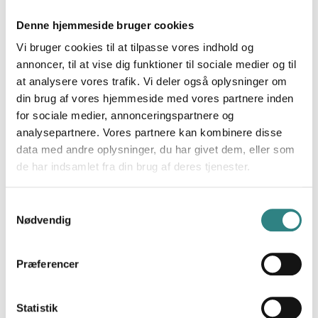
målrettede kampagner – Leat ved
præcis, hvem der har brug for hvad og hvornår.
Denne hjemmeside bruger cookies
Vi bruger cookies til at tilpasse vores indhold og
Smart indsigt
annoncer, til at vise dig funktioner til sociale medier og til
Se dine bedste kunder, mål effekten af handlinger og
at analysere vores trafik. Vi deler også oplysninger om
opdag adfærdsmønstre.
din brug af vores hjemmeside med vores partnere inden
Juster, hvor det er nødvendigt, uden at gætte.
for sociale medier, annonceringspartnere og
Omnichannel-integrationer
analysepartnere. Vores partnere kan kombinere disse
Leat giver dig mulighed for at tage din loyalitet og dine
data med andre oplysninger, du har givet dem, eller som
kampagner ud over POS med
de har indsamlet fra din brug af deres tjenester.
e-handels-, booking- og endda WiFi-integrationer – så
du aldrig går glip af noget hos
Samtykkevalg
dine kunder
Nødvendig
Præferencer
Statistik