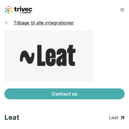
Spring
til
indhold
Tilbage til alle integrationer
Contact us
Leat
Leat