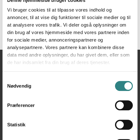
Denne hjemmeside bruger cookies
Vi bruger cookies til at tilpasse vores indhold og
annoncer, til at vise dig funktioner til sociale medier og til
at analysere vores trafik. Vi deler også oplysninger om
din brug af vores hjemmeside med vores partnere inden
for sociale medier, annonceringspartnere og
analysepartnere. Vores partnere kan kombinere disse
data med andre oplysninger, du har givet dem, eller som
Du
Hjem
Martin och Servera
de har indsamlet fra din brug af deres tjenester.
er
her
Samtykkevalg
Nødvendig
Præferencer
Statistik
Trivec