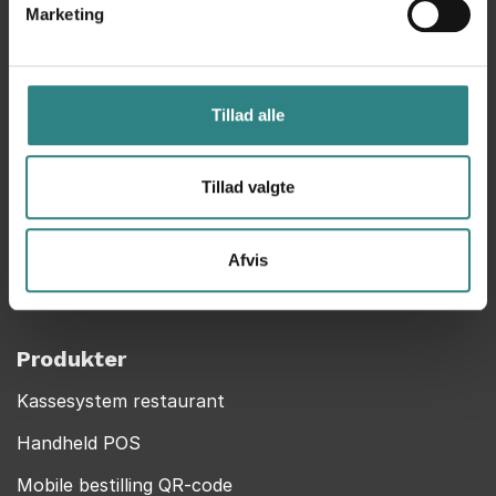
Help Center
Marketing
Kontakt
Om os
Tillad alle
Cookie policy
Privacy Policy
Tillad valgte
MyTrivec
Trivec en del af Caspeco
Afvis
Vores POS-system
Produkter
Kassesystem restaurant
Handheld POS
Mobile bestilling QR-code