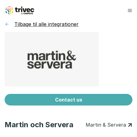
Spring
til
indhold
Tilbage til alle integrationer
Contact us
Martin och Servera
Martin & Servera