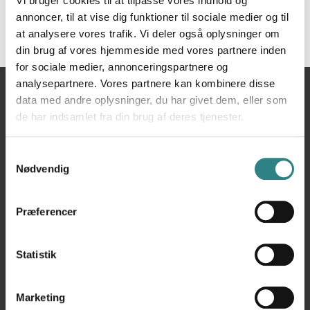
Vi bruger cookies til at tilpasse vores indhold og
annoncer, til at vise dig funktioner til sociale medier og til
at analysere vores trafik. Vi deler også oplysninger om
din brug af vores hjemmeside med vores partnere inden
for sociale medier, annonceringspartnere og
analysepartnere. Vores partnere kan kombinere disse
Du
Hjem
Planday
data med andre oplysninger, du har givet dem, eller som
er
de har indsamlet fra din brug af deres tjenester.
her
Samtykkevalg
Nødvendig
Præferencer
Trivec
Statistik
Help Center
Marketing
Kontakt