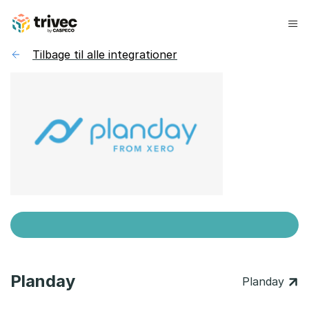
Spring
til
indhold
Tilbage til alle integrationer
Planday
Planday