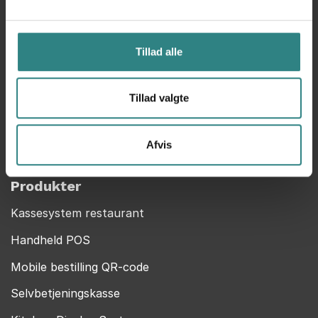
Om os
Cookie policy
Tillad alle
Privacy Policy
MyTrivec
Tillad valgte
Trivec en del af Caspeco
Afvis
Vores POS-system
Produkter
Kassesystem restaurant
Handheld POS
Mobile bestilling QR-code
Selvbetjeningskasse