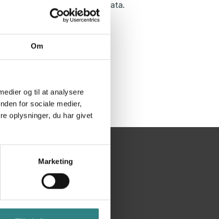
e it easier to manage your data.
more!
Om
 medier og til at analysere
nden for sociale medier,
e oplysninger, du har givet
Marketing
Ekstra
Nyheder