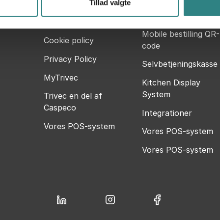
Tillad valgte
Kontakt
Handheld POS
Om os
Mobile bestilling QR-
Cookie policy
code
Privacy Policy
Selvbetjeningskasse
MyTrivec
Kitchen Display
System
Trivec en del af
Caspeco
Integrationer
Vores POS-system
Vores POS-system
Vores POS-system