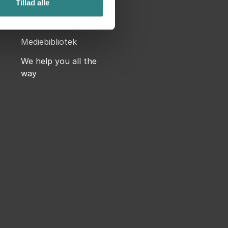
Tillad alle
Terms and conditions
Blog
Mediebibliotek
We help you all the
way