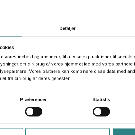
You save hours of administration work and mak
Contact us at Trivec today and we’ll tell you 
Detaljer
ookies
se vores indhold og annoncer, til at vise dig funktioner til sociale
oplysninger om din brug af vores hjemmeside med vores partnere i
ysepartnere. Vores partnere kan kombinere disse data med andr
et fra din brug af deres tjenester.
Præferencer
Statistik
Trivec
Produkter
Help Center
Kassesystem
restaurant