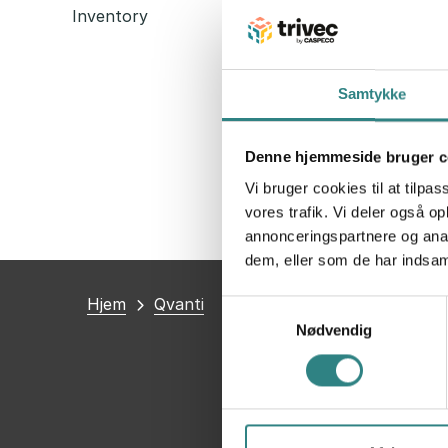
Inventory
Samtykke
Denne hjemmeside bruger c
Vi bruger cookies til at tilpas
vores trafik. Vi deler også 
annonceringspartnere og anal
dem, eller som de har indsaml
Du
Hjem
Qvanti
Samtykkevalg
er
Nødvendig
her