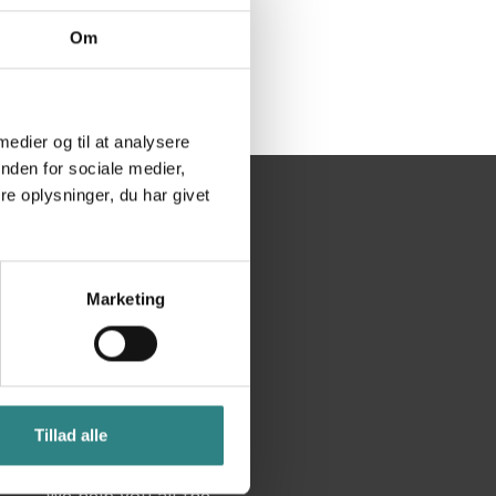
Om
 medier og til at analysere
nden for sociale medier,
e oplysninger, du har givet
Ekstra
Marketing
Nyheder
Terms and conditions
Blog
Tillad alle
Mediebibliotek
We help you all the