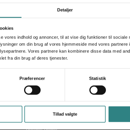
Detaljer
ookies
se vores indhold og annoncer, til at vise dig funktioner til sociale
oplysninger om din brug af vores hjemmeside med vores partnere i
ysepartnere. Vores partnere kan kombinere disse data med andr
et fra din brug af deres tjenester.
Trivec
Produkter
Præferencer
Statistik
Help Center
Kassesystem
restaurant
Kontakt
Handheld POS
Om os
Tillad valgte
Mobile bestilling QR-
Cookie policy
code
Privacy Policy