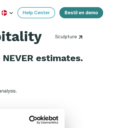
Help Center
Bestil en demo
itality
Sculpture
t NEVER estimates.
nalysis.