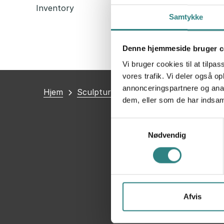
Inventory
Samtykke
Denne hjemmeside bruger c
Vi bruger cookies til at tilpas
vores trafik. Vi deler også 
annonceringspartnere og anal
Du
Hjem
Sculpture hospitality
dem, eller som de har indsaml
er
her
Samtykkevalg
Nødvendig
Afvis