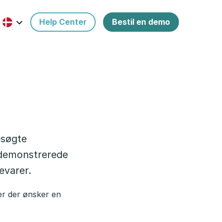
Help Center
Bestil en demo
esøgte
 demonstrerede
evarer.
er der ønsker en