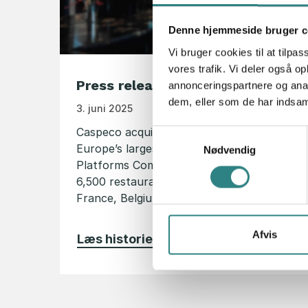
Denne hjemmeside bruger c
Vi bruger cookies til at tilpas
vores trafik. Vi deler også 
Press release june 2025
annonceringspartnere og anal
dem, eller som de har indsaml
3. juni 2025
Caspeco acquires Trivec to form one of
Samtykkevalg
Europe’s largest Restaurant Tech
Nødvendig
Platforms Combined company will serve
6,500 restaurants across the Nordics,
France, Belgium, and the…
Afvis
Læs historie