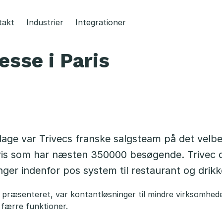
takt
Industrier
Integrationer
sse i Paris
dage var Trivecs franske salgsteam på det velb
aris som har næsten 350000 besøgende. Trivec
nger indenfor pos system til restaurant og drikk
præsenteret, var kontantløsninger til mindre virksomhed
 færre funktioner.