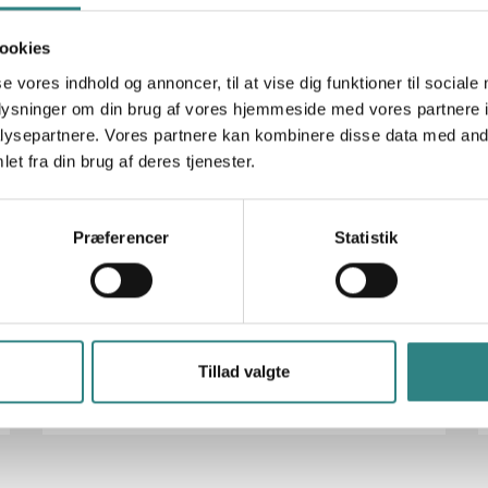
ookies
se vores indhold og annoncer, til at vise dig funktioner til sociale
oplysninger om din brug af vores hjemmeside med vores partnere i
News December
ysepartnere. Vores partnere kan kombinere disse data med andr
et fra din brug af deres tjenester.
11. december 2024
Discover the New Trivec Insights!
We’re excited to introduce Trivec Insights
Præferencer
Statistik
– a brand-new cloud-based and mobile-
friendly dashboard in the MyTrivec…
Tillad valgte
Læs historie