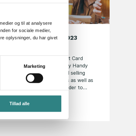
 medier og til at analysere
nden for sociale medier,
Product news may 2023
e oplysninger, du har givet
24. maj 2023
New functions Voucher/Gift Card
support in Handy/HandyPay Handy
Marketing
supports both creating and selling
voucher/Gift Card products as well as
paying with vouchers. In order to…
Tillad alle
Læs historie