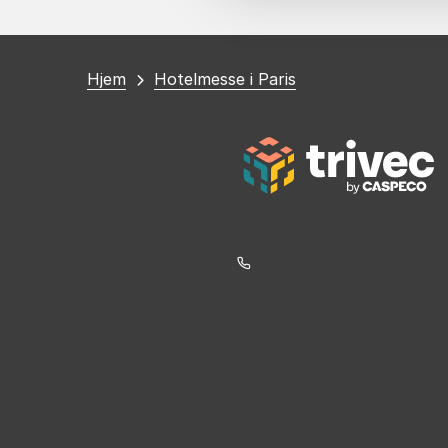
Du
Hjem
Hotelmesse i Paris
er
her