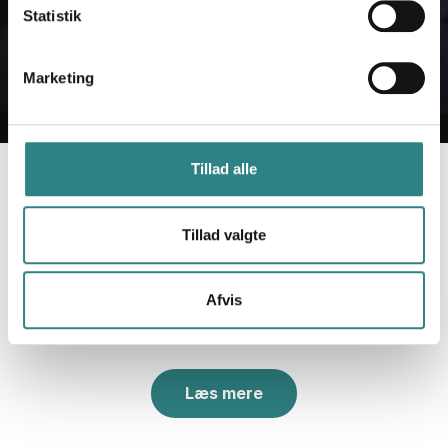
Statistik
Marketing
Tillad alle
Tillad valgte
Vi har integrationer med
HoistGroup, Mews, Deliverect, The
Fork og andre.
Afvis
Læs mere