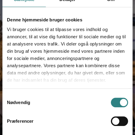
For at kunne styre sin virksomhed på den mest
effektive måde har Högfjällshotellet behov for en
Denne hjemmeside bruger cookies
pålidelig og fremtidssikker løsning. Den største
Vi bruger cookies til at tilpasse vores indhold og
motivation for at skifte til et nyt POS- og
annoncer, til at vise dig funktioner til sociale medier og til
faktureringssystem var at Högfjällshotellet havde
behov for en løsning med en pålidelig leverandør
at analysere vores trafik. Vi deler også oplysninger om
med lokal tilstedeværelse.
din brug af vores hjemmeside med vores partnere inden
for sociale medier, annonceringspartnere og
analysepartnere. Vores partnere kan kombinere disse
Pålidelig og tilpasset POS-løsning
data med andre oplysninger, du har givet dem, eller som
de har indsamlet fra din brug af deres tjenester.
Integrationer med hotelmanagement og
økonomisystemer
Samtykkevalg
Let at bruge POS-løsningen
Nødvendig
Præferencer
Læs mere