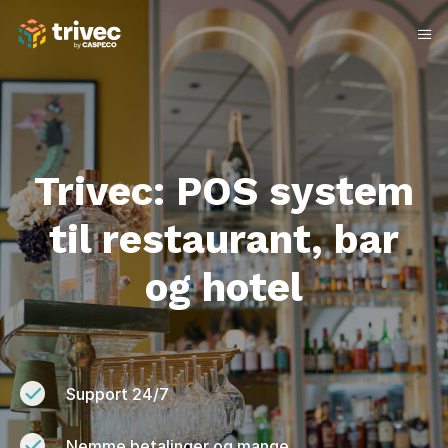
Spring
til
indhold
Trivec: POS system
til restaurant, bar
og hotel
Support 24/7
Nemme betalinger og mange