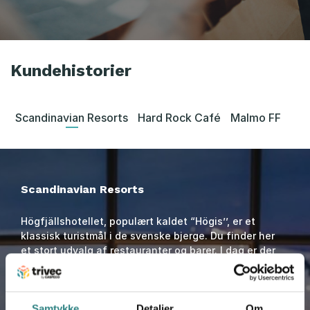
Kundehistorier
Scandinavian Resorts
Hard Rock Café
Malmo FF
Scandinavian Resorts
Högfjällshotellet, populært kaldet “Högis’’, er et
klassisk turistmål i de svenske bjerge. Du finder her
et stort udvalg af restauranter og barer. I dag er der
13 forretninger med forskellige koncepter lige fra
burgere til sultne skiløbere til en fin restaurant på
hotellet.
Samtykke
Detaljer
Om